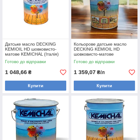
Датське масло DECKING
Кольорове датське масло
KEMIOIL HD шовковисто-
DECKING KEMIOIL HD
матове KEMICHAL (Італія)
шовковисто-матове
KEMICHAL (Італія)
Готово до відправки
Готово до відправки
1 048,66
1 359,07
₴
₴/л
Купити
Купити