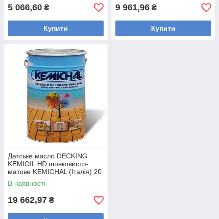
5 066,60
9 961,96
₴
₴
Купити
Купити
Датське масло DECKING
KEMIOIL HD шовковисто-
матове KEMICHAL (Італія) 20
В наявності
19 662,97
₴