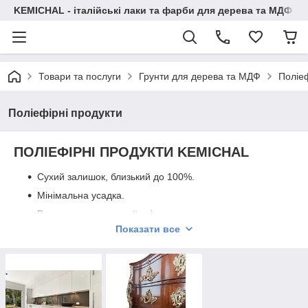
KEMICHAL - італійські лаки та фарби для дерева та МДФ
Товари та послуги
Грунти для дерева та МДФ
Поліеф
Поліефірні продукти
ПОЛІЕФІРНІ ПРОДУКТИ KEMICHAL
Сухий залишок, близький до 100%.
Мінімальна усадка.
Велика товщина сухої плівки.
Показати все
Стійкість до фізико-хімічних впливів.
ЗАСТОСУВАННЯ
Використовуються для отримання покриттів, що мають
велику товщину і зберігають гладкість поверхні з часом.
Рекомендуються для глянцевих оздоблень, а також для