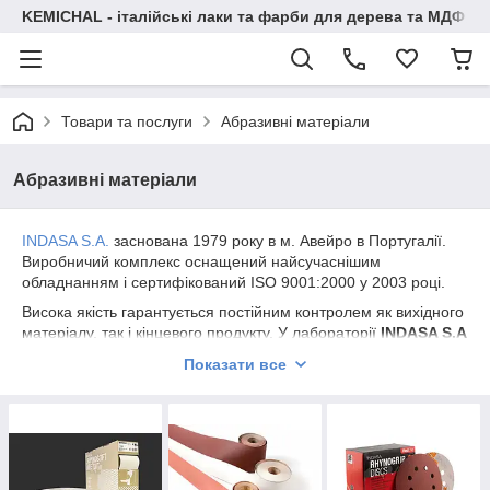
KEMICHAL - італійські лаки та фарби для дерева та МДФ
Товари та послуги
Абразивні матеріали
Абразивні матеріали
INDASA S.A.
заснована 1979 року в м. Авейро в Португалії.
Виробничий комплекс оснащений найсучаснішим
обладнанням і сертифікований ISO 9001:2000 у 2003 році.
Висока якість гарантується постійним контролем як вихідного
матеріалу, так і кінцевого продукту. У лабораторії
INDASA S.A
були розроблені та зареєстровані ноу-хау, що
Показати все
застосовуються зараз при виробництві абразивних матеріалів
у всьому світі.
Асортимент вироблених абразивних матеріалів
різноманітний: від полірувальної лінії для авторемонту до
матеріалів для металообробки, деревообробки, обробки
каменю, шкіри та скла.