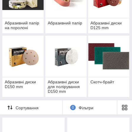
Сьогодні
INDASA S.A
експортує 80% продукції в 50 країн світу
на п'яти континентах. Основними ринками можна назвати
Європу та Америку.
Абразивний папір
Абразивний папір
Абразивні диски
на поролоні
D125 mm
Абразивні диски
Абразивні диски
Скотч-брайт
D150 mm
для полірування
D150 mm
Сортування
0
Фільтри