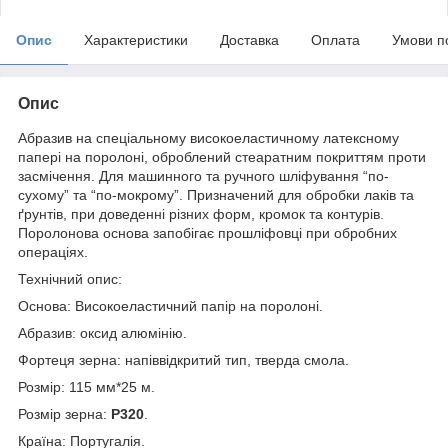
Опис
Характеристики
Доставка
Оплата
Умови п
Опис
Абразив на спеціальному високоеластичному латексному
папері на поролоні, оброблений стеаратним покриттям проти
засмічення. Для машинного та ручного шліфування “по-
сухому” та “по-мокрому”. Призначений для обробки лаків та
ґрунтів, при доведенні різних форм, кромок та контурів.
Поролонова основа запобігає прошліфовці при обробних
операціях.
Технічний опис:
Основа: Високоеластичний папір на поролоні.
Абразив: оксид алюмінію.
Фортеця зерна: напіввідкритий тип, тверда смола.
Розмір: 115 мм*25 м.
Розмір зерна:
P320
.
Країна: Португалія.