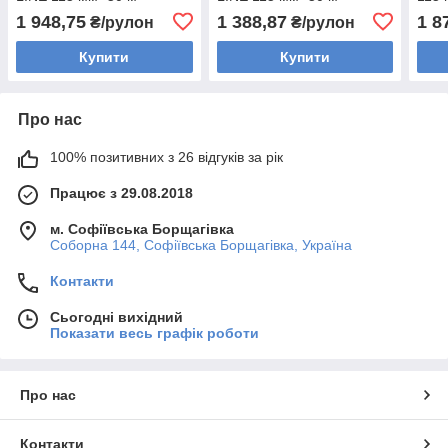
(Португалія)
(Португалія)
(Пор
1 948,75
1 388,87
1 8
₴/рулон
₴/рулон
Купити
Купити
Про нас
100% позитивних з 26 відгуків за рік
Працює з 29.08.2018
м. Софіївська Борщагівка
Соборна 144, Софіївська Борщагівка, Україна
Контакти
Сьогодні вихідний
Показати весь графік роботи
Про нас
Контакти