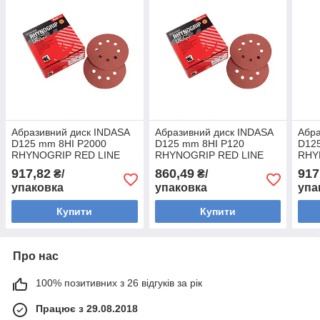
Абразивний диск INDASA
Абразивний диск INDASA
Абра
D125 mm 8HI P2000
D125 mm 8HI P120
D12
RHYNOGRIP RED LINE
RHYNOGRIP RED LINE
RHY
(Португалія) (50шт)
(Португалія) (50шт)
(Пор
917,82
860,49
917
₴/
₴/
упаковка
упаковка
упа
Купити
Купити
Про нас
100% позитивних з 26 відгуків за рік
Працює з 29.08.2018