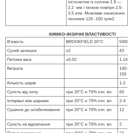
пістолетом із соплом 1.8 —
2,2 мм і тиском повітря 2,5-
3,5 атм. Можливе нанесення
пензлем 120 -150 гр/м2.
ХИМІКО-ФІЗИЧНІ ВЛАСТИВОСТІ
В'язкість
BROOKFIELD 20°C
5000
Сухий залишок
±2
43
Питома вага
±0,02
1.14
Витрата
100-
150
Кількість шарів
1-2
Сухість від пилу
при 20°C и 70% отн. вл.
60
Інтервал між шарами
при 20°C и 70% отн. вл.
2-4
Сушіння до штабелювання
при 20°C и 70% отн. вл.
12
Сухість на відлипання
при 20°C и 70% отн. вл.
2
Повне висихання
при 20°C и 70% отн. вл.
24