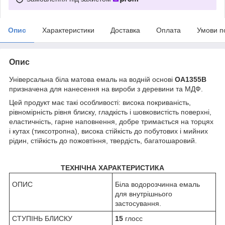
Опис
Характеристики
Доставка
Оплата
Умови п
Опис
Універсальна біла матова емаль на водній основі
OA1355B
призначена для нанесення на вироби з деревини та МДФ.
Цей продукт має такі особливості: висока покриваність,
рівномірність рівня блиску, гладкість і шовковистість поверхні,
еластичність, гарне наповнення, добре тримається на торцях
і кутах (тиксотропна), висока стійкість до побутових і мийних
рідин, стійкість до пожовтіння, твердість, багатошаровий.
ТЕХНІЧНА ХАРАКТЕРИСТИКА
ОПИС
Біла водорозчинна емаль
для внутрішнього
застосування.
СТУПІНЬ БЛИСКУ
15
глосс