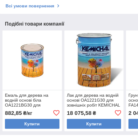
Всі умови повернення
Подібні товари компанії
Емаль для дерева на
Лак для дерева на водній
Грун
водній основі біла
основі OA1221G30 для
осно
OA1221BG30 для
зовнішніх робіт KEMICHAL
FA14
зовнішніх робіт KEMICHAL
(Італія) напівматовий, (25
робі
882,85
18 075,58
2 0
₴/кг
₴
(Італія) напівматова (1 кг)
кг)
(5 кг
Купити
Купити