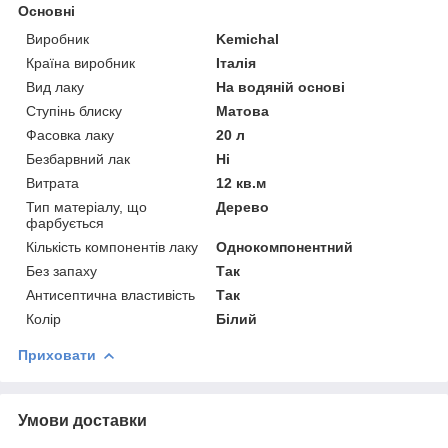
Основні
Виробник
Kemichal
Країна виробник
Італія
Вид лаку
На водяній основі
Ступінь блиску
Матова
Фасовка лаку
20 л
Безбарвний лак
Ні
Витрата
12 кв.м
Тип матеріалу, що
Дерево
фарбується
Кількість компонентів лаку
Однокомпонентний
Без запаху
Так
Антисептична властивість
Так
Колір
Білий
Приховати
Умови доставки