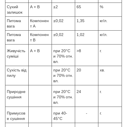
Сухий
А + В
±2
65
%
залишок
Питома
Компонен
±0,02
1,35
кг/л.
вага
т А
Питома
Компонен
±0,02
1,02
кг/л.
вага
т В
Живучість
А + В
при 20°C
>8
г.
суміші
и 70% отн.
вл.
Сухість від
при 20°C
20
хв.
пилу
и 70% отн.
вл.
Природне
при 20°C
24
г.
сушіння
и 70% отн.
вл.
Примусов
при 40-
-
г.
е сушіння
45°C