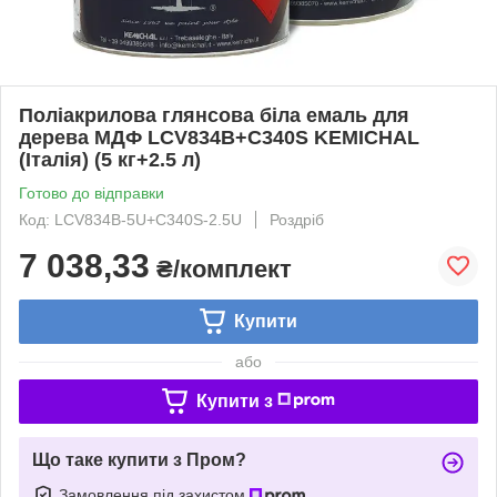
Поліакрилова глянсова біла емаль для
дерева МДФ LCV834B+C340S KEMICHAL
(Італія) (5 кг+2.5 л)
Готово до відправки
Код: LCV834B-5U+C340S-2.5U
Роздріб
7 038,33
₴/комплект
Купити
або
Купити з
Що таке купити з Пром?
Замовлення під захистом