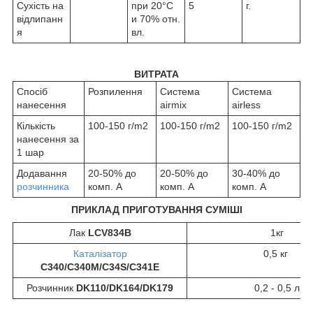
Сухість на
при 20°C
5
г.
відлипанн
и 70% отн.
я
вл.
ВИТРАТА
Спосіб
Розпилення
Система
Система
нанесення
airmix
airless
Кількість
100-150 г/m2
100-150 г/m2
100-150 г/m2
нанесення за
1 шар
Додавання
20-50% до
20-50% до
30-40% до
розчинника
комп. A
комп. A
комп. A
ПРИКЛАД ПРИГОТУВАННЯ СУМІШІ
Лак
LCV834B
1кг
Каталізатор
0,5 кг
С340/C340M/C34S/C341E
Розчинник
DK110/DK164/DK179
0,2 - 0,5 л