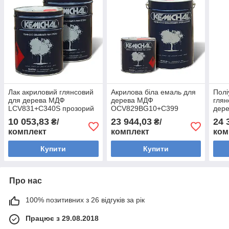
Лак акриловий глянсовий
Акрилова біла емаль для
Полі
для дерева МДФ
дерева МДФ
глян
LCV831+C340S прозорий
OCV829BG10+C399
дер
KEMICHAL (Італія) (5 л + 5
матова KEMICHAL (Італія)
LPV
10 053,83
23 944,03
24 
₴/
₴/
л)
(25 кг+5 л)
KEMI
комплект
комплект
ком
12.5
Купити
Купити
Про нас
100% позитивних з 26 відгуків за рік
Працює з 29.08.2018