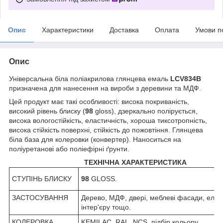
Опис
Характеристики
Доставка
Оплата
Умови п
Опис
Універсальна біла поліакрилова глянцева емаль
LCV834B
призначена для нанесення на вироби з деревини та МДФ.
Цей продукт має такі особливості: висока покриваність,
високий рівень блиску (
98
gloss), дзеркально полірується,
висока вологостійкість, еластичність, хороша тиксотропність,
висока стійкість поверхні, стійкість до пожовтіння. Глянцева
біла база для колеровки (конвертер). Наноситься на
поліуретанові або поліефірні ґрунти.
ТЕХНІЧНА ХАРАКТЕРИСТИКА
СТУПІНЬ БЛИСКУ
98
GLOSS.
ЗАСТОСУВАННЯ
Дерево, МДФ, двері, меблеві фасади, еле
інтер'єру тощо.
КОЛЕРОВКА
KEMILAC, RAL, NCS, підбір кольору.