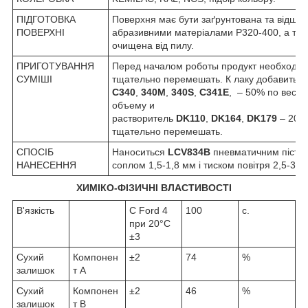
ПІДГОТОВКА
Поверхня має бути заґрунтована та відшл
ПОВЕРХНІ
абразивними матеріалами Р320-400, а так
очищена від пилу.
ПРИГОТУВАННЯ
Перед началом роботы продукт необходи
СУМІШІ
тщательно перемешать. К лаку добавить к
С340
,
340M
,
340S
,
C341E
, – 50% по весу 
объему и
растворитель
DK110
,
DK164
,
DK179
– 20-
тщательно перемешать.
СПОСІБ
Наноситься
LCV834B
пневматичним пістол
НАНЕСЕННЯ
соплом 1,5-1,8 мм і тиском повітря 2,5-3 а
ХИМІКО-ФІЗИЧНІ ВЛАСТИВОСТІ
В'язкість
С Ford 4
100
с.
при 20°C
±3
Сухий
Компонен
±2
74
%
залишок
т А
Сухий
Компонен
±2
46
%
залишок
т В